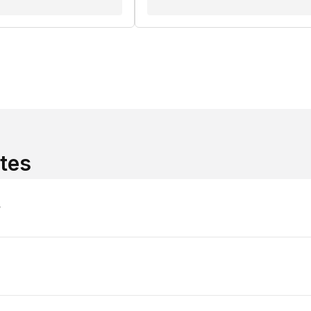
tes
?