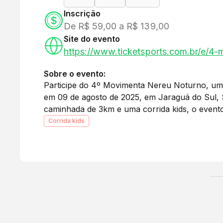
Inscrição
De R$ 59,00 a R$ 139,00
Site do evento
https://www.ticketsports.com.br/e/4
Sobre o evento:
Participe do 4º Movimenta Nereu Noturno, um
em 09 de agosto de 2025, em Jaraguá do Sul,
caminhada de 3km e uma corrida kids, o evento
largadas estão programadas para as 19:00 (10k
Corrida kids
corrida kids ocorrendo após o término das prova
nos dias 08 e 09 de agosto, no Espaço Padre A
de julho de 2025, com preços variados conform
divertir sob as estrelas!