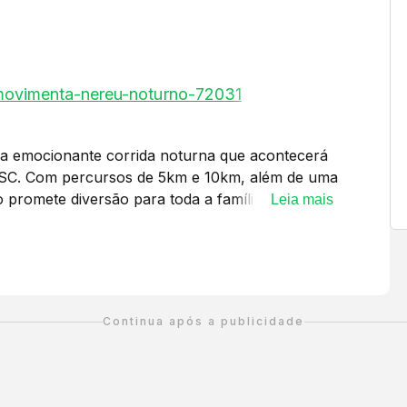
-movimenta-nereu-noturno-72031
a emocionante corrida noturna que acontecerá
 SC. Com percursos de 5km e 10km, além de uma
 promete diversão para toda a família. As
Leia mais
m), 19:05 (5km) e 19:10 (caminhada), com a
s principais. A retirada dos kits será realizada
loísio. Inscrições abertas de 09 de março a 27
e o lote. Não perca a chance de competir e se
Continua após a publicidade