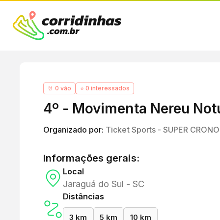
🤘 0 vão
⭐ 0 interessados
4º - Movimenta Nereu Not
Organizado por:
Ticket Sports - SUPER CRONO
Informações gerais:
Local
Jaraguá do Sul - SC
Distâncias
3 km
5 km
10 km