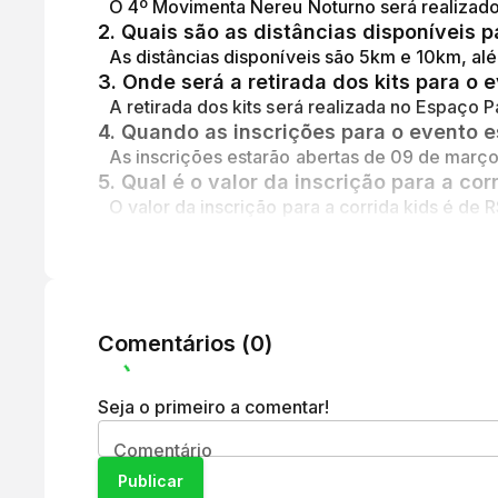
O 4º Movimenta Nereu Noturno será realizado
2
.
Quais são as distâncias disponíveis p
As distâncias disponíveis são 5km e 10km, a
3
.
Onde será a retirada dos kits para o 
A retirada dos kits será realizada no Espaço 
4
.
Quando as inscrições para o evento e
As inscrições estarão abertas de 09 de março
5
.
Qual é o valor da inscrição para a cor
O valor da inscrição para a corrida kids é de R
Comentários (
0
)
Seja o primeiro a comentar!
Comentário
Publicar