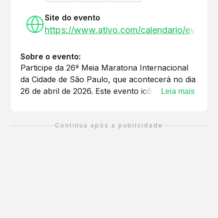
Site do evento
https://www.ativo.com/calendario/evento
Sobre o evento:
Participe da 26ª Meia Maratona Internacional
da Cidade de São Paulo, que acontecerá no dia
26 de abril de 2026. Este evento icônico é uma
Leia mais
celebração do esporte e da saúde, reunindo
corredores de todas as idades e níveis de
habilidade. Com distâncias de 5k, 15k e 21k, a
Continua após a publicidade
meia maratona oferece uma oportunidade
única para desafiar seus limites e vivenciar a
energia vibrante da cidade. Organizada pela
O2Corre, esta corrida é um marco na história
das corridas de rua no Brasil, atraindo um
público apaixonado e engajado. Não perca a
chance de fazer parte dessa tradição e