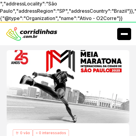
","addressLocality":"São
Paulo","addressRegion":"SP","addressCountry":"Brazil"}},
{"@type":"Organization","name":"Ativo - O2Corre"}}
🤘 0 vão
⭐ 0 interessados