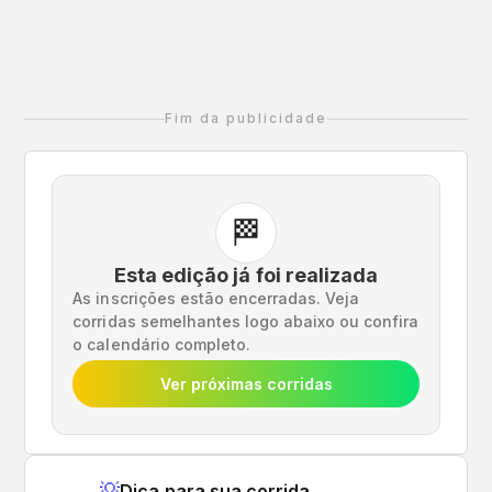
inscreva-se até o dia 23 de abril de 2026. Venha
correr, celebrar e criar memórias inesquecíveis
na 26ª Meia Maratona Internacional da Cidade
de São Paulo!
Fim da publicidade
🏁
Esta edição já foi realizada
As inscrições estão encerradas. Veja
corridas semelhantes logo abaixo ou confira
o calendário completo.
Ver próximas corridas
💡
Dica para sua corrida