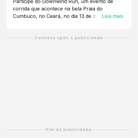
Participe do Downwind Run, um evento de
corrida que acontece na bela Praia do
Cumbuco, no Ceará, no dia 13 de dezembro de
Leia mais
2025. Este evento é ideal para corredores de
todos os níveis, com três grupos de corrida:
iniciantes (3 km), intermediários (7 km) e
Continua após a publicidade
avançados (14 km). O ponto de encontro é no
DURO BEACH, onde os participantes podem
desfrutar de um café da manhã completo e
serviços de recuperação após a corrida. Venha
se conectar com outros amantes da corrida e
do vento, e aproveite a energia única que a
Praia do Cumbuco oferece. Não perca essa
oportunidade de correr em um ambiente
inspirador e motivador!
Fim da publicidade