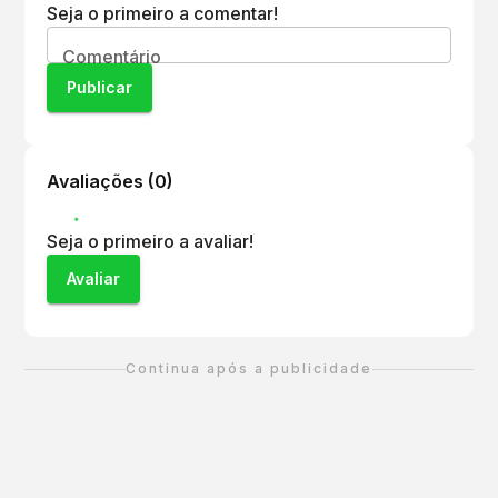
para os participantes.
Seja o primeiro a comentar!
Comentário
Publicar
Avaliações (
0
)
Seja o primeiro a avaliar!
Avaliar
Continua após a publicidade