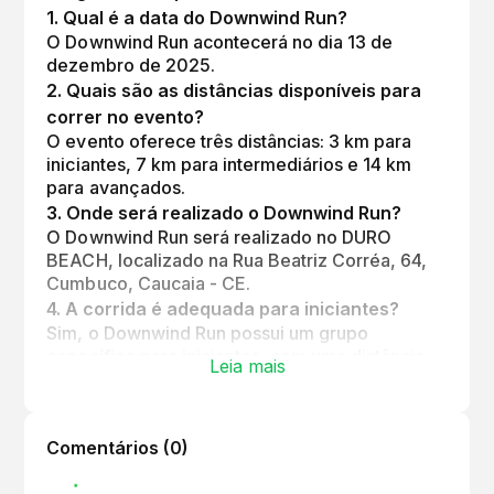
1
.
Qual é a data do Downwind Run?
O Downwind Run acontecerá no dia 13 de
dezembro de 2025.
2
.
Quais são as distâncias disponíveis para
correr no evento?
O evento oferece três distâncias: 3 km para
iniciantes, 7 km para intermediários e 14 km
para avançados.
3
.
Onde será realizado o Downwind Run?
O Downwind Run será realizado no DURO
BEACH, localizado na Rua Beatriz Corréa, 64,
Cumbuco, Caucaia - CE.
4
.
A corrida é adequada para iniciantes?
Sim, o Downwind Run possui um grupo
específico para iniciantes, com uma distância
Leia mais
de 3 km.
5
.
O que mais posso esperar no evento além
da corrida?
Comentários (
0
)
Além da corrida, o evento oferece um café da
manhã completo e serviços de recuperação