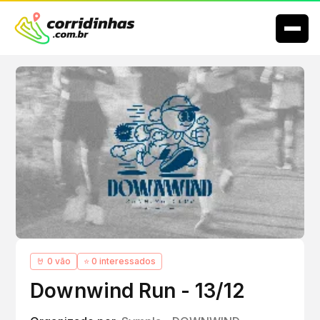
🤘 0 vão
⭐ 0 interessados
Downwind Run - 13/12