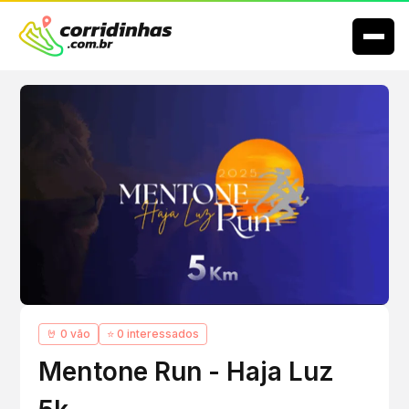
🤘 0 vão
⭐ 0 interessados
Mentone Run - Haja Luz