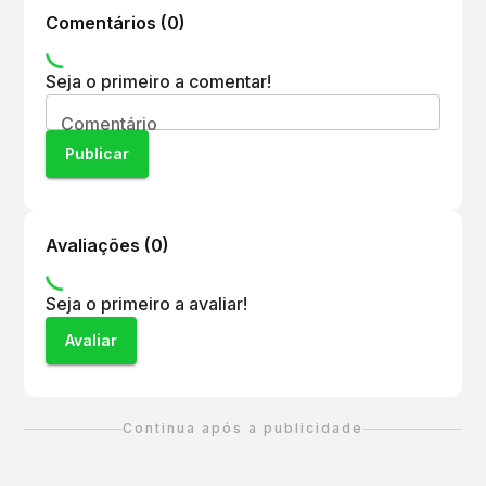
5
.
Quem pode participar do Circuito das
Comentários (
0
)
Estações 2026 - Outono?
O evento é aberto a corredores de todos os
Seja o primeiro a comentar!
níveis, desde iniciantes até atletas experientes.
Comentário
Publicar
Avaliações (
0
)
Seja o primeiro a avaliar!
Avaliar
Continua após a publicidade