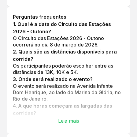
Perguntas frequentes
1
.
Qual é a data do Circuito das Estações
2026 - Outono?
O Circuito das Estações 2026 - Outono
ocorrerá no dia 8 de março de 2026.
2
.
Quais são as distâncias disponíveis para
corrida?
Os participantes poderão escolher entre as
distâncias de 13K, 10K e 5K.
3
.
Onde será realizado o evento?
O evento será realizado na Avenida Infante
Dom Henrique, ao lado do Marina da Glória, no
Rio de Janeiro.
4
.
A que horas começam as largadas das
corridas?
As largadas estão programadas para as 06h00
Leia mais
para 13K, 06h30 para 10K, 07h00 para 5K
Quênia, Azul e Verde, e 07h30 para 5K Branco.