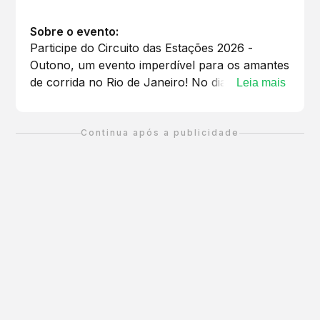
Sobre o evento:
Participe do Circuito das Estações 2026 -
Outono, um evento imperdível para os amantes
de corrida no Rio de Janeiro! No dia 8 de
Leia mais
março de 2026, a partir das 6h00, os
corredores poderão escolher entre diferentes
distâncias: 13K, 10K e 5K, com largadas
Continua após a publicidade
programadas para a Avenida Infante Dom
Henrique, ao lado do Marina da Glória. Este
evento é uma excelente oportunidade para
desafiar seus limites e desfrutar da beleza do
outono carioca enquanto compete com amigos
e familiares. Não perca a chance de fazer
parte dessa experiência única, que promete
reunir corredores de todos os níveis em um
ambiente vibrante e acolhedor. Inscreva-se já e
prepare-se para uma manhã cheia de energia e