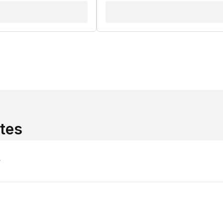
tes
?