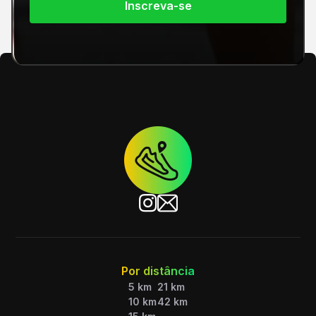
Inscreva-se
Por distância
5 km
21 km
10 km
42 km