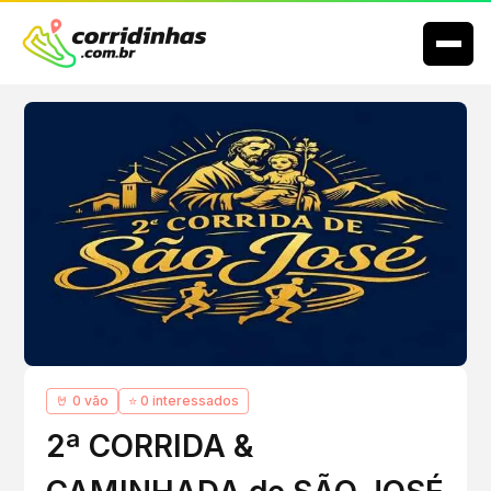
🤘 0 vão
⭐ 0 interessados
2ª CORRIDA &