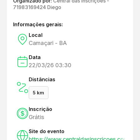
Organizado por:
Central das Inscrições -
71983169424 Diego
Informações gerais:
Local
Camaçari - BA
Data
22/03/26 03:30
Distâncias
5 km
Inscrição
Grátis
Site do evento
https://www.centraldasinscricoes.com.br/ev