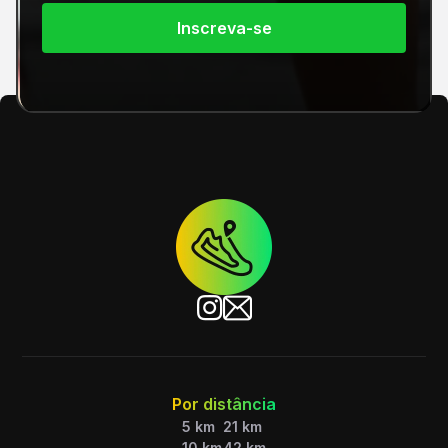
Inscreva-se
Por distância
5 km
21 km
10 km
42 km