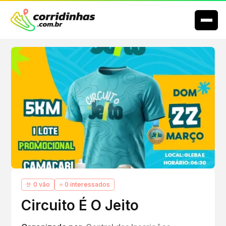
🤘 0 vão
⭐ 0 interessados
Circuito É O Jeito