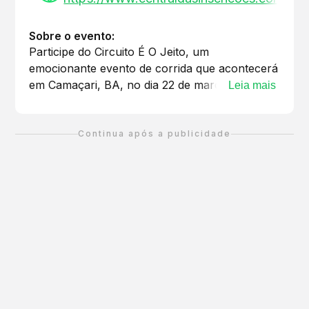
Sobre o evento:
Participe do Circuito É O Jeito, um
emocionante evento de corrida que acontecerá
em Camaçari, BA, no dia 22 de março de 2026.
Leia mais
Com uma distância de 5 km, esta corrida é
perfeita para corredores de todos os níveis,
desde iniciantes até os mais experientes. O
Continua após a publicidade
Circuito É O Jeito promete uma experiência
única, reunindo a comunidade em um ambiente
saudável e divertido. Venha correr, se divertir e
fazer novas amizades enquanto desfruta de um
dia repleto de energia positiva. Não perca a
chance de fazer parte deste evento incrível e
desafiar seus limites! Inscreva-se agora e
prepare-se para uma corrida inesquecível!