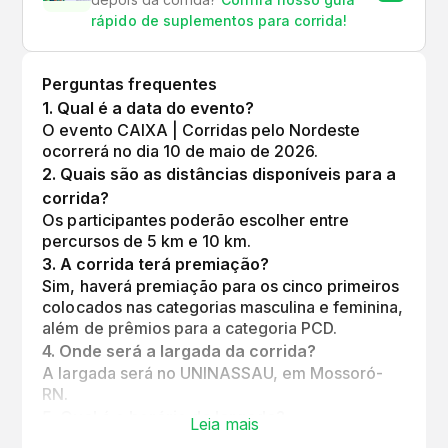
rápido de suplementos para corrida!
Perguntas frequentes
1
.
Qual é a data do evento?
O evento CAIXA | Corridas pelo Nordeste
ocorrerá no dia 10 de maio de 2026.
2
.
Quais são as distâncias disponíveis para a
corrida?
Os participantes poderão escolher entre
percursos de 5 km e 10 km.
3
.
A corrida terá premiação?
Sim, haverá premiação para os cinco primeiros
colocados nas categorias masculina e feminina,
além de prêmios para a categoria PCD.
4
.
Onde será a largada da corrida?
A largada será no UNINASSAU, em Mossoró-
RN.
5
.
Qual é o horário da largada?
Leia mais
A largada está programada para às 6h00.