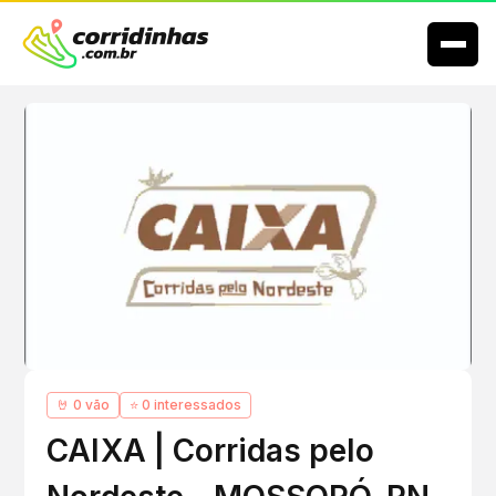
🤘 0 vão
⭐ 0 interessados
CAIXA | Corridas pelo