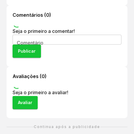
6
.
Como posso me inscrever para o evento?
As inscrições podem ser feitas exclusivamente
Comentários (
0
)
pelo site oficial
www.caixacorridaspelonordeste.com.br.
Seja o primeiro a comentar!
Comentário
Publicar
Avaliações (
0
)
Seja o primeiro a avaliar!
Avaliar
Continua após a publicidade