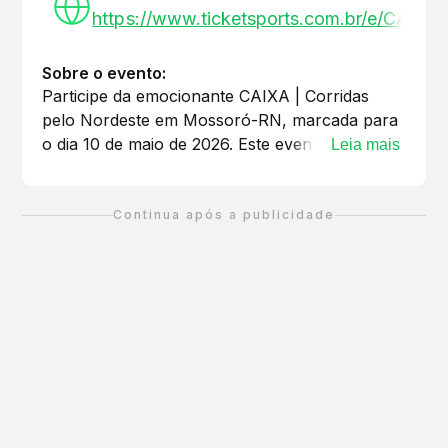
https://www.ticketsports.com.br/e/C
Sobre o evento:
Participe da emocionante CAIXA | Corridas
pelo Nordeste em Mossoró-RN, marcada para
o dia 10 de maio de 2026. Este evento de
Leia mais
corrida de rua oferece percursos de 5 km e 10
km, proporcionando uma oportunidade única
para corredores de todos os níveis superarem
Continua após a publicidade
seus limites. A largada será às 6h00, com
aquecimento e alongamento antes da prova.
Após a corrida, uma grande festa aguardará
todos os participantes para a entrega das
premiações. Inscreva-se e faça parte deste
circuito que celebra o esporte e a superação
pessoal. Não perca a chance de vivenciar a
energia contagiante do evento e garantir sua
medalha de participação! Para mais