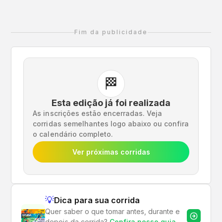
informações, siga nosso Instagram
@caixacorridaspelonordeste e acesse o site
oficial.
Fim da publicidade
🏁
Esta edição já foi realizada
As inscrições estão encerradas. Veja
corridas semelhantes logo abaixo ou confira
o calendário completo.
Ver próximas corridas
💡
Dica para sua corrida
Quer saber o que tomar antes, durante e
depois da corrida?
Confira nosso guia