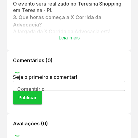
O evento será realizado no Teresina Shopping,
em Teresina - PI.
3
.
Que horas começa a X Corrida da
Advocacia?
A largada da X Corrida da Advocacia está
Leia mais
marcada para as 5h da manhã.
Comentários (
0
)
Seja o primeiro a comentar!
Comentário
Publicar
Avaliações (
0
)