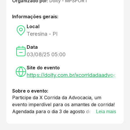
Organizado por:
Doity - MPSPORT
Informações gerais:
Local
Teresina - PI
Data
03/08/25 05:00
Site do evento
https://doity.com.br/xcorridadaadvocacia
Sobre o evento:
Participe da X Corrida da Advocacia, um
evento imperdível para os amantes de corrida!
Agendada para o dia 3 de agosto de 2025, a
Leia mais
corrida terá início às 5h da manhã no Teresina
Shopping, localizado em Teresina - PI. Este