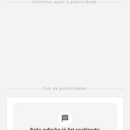
evento é uma excelente oportunidade para
Continua após a publicidade
advogados e entusiastas do esporte se
reunirem e celebrarem a profissão enquanto
se mantêm ativos. A corrida promete um
ambiente animado e acolhedor, ideal para
corredores de todos os níveis. Venha fazer
parte dessa experiência única, que combina
saúde, bem-estar e a paixão pela advocacia.
Inscreva-se já e prepare-se para um dia
repleto de energia e superação!
Fim da publicidade
🏁
Esta edição já foi realizada