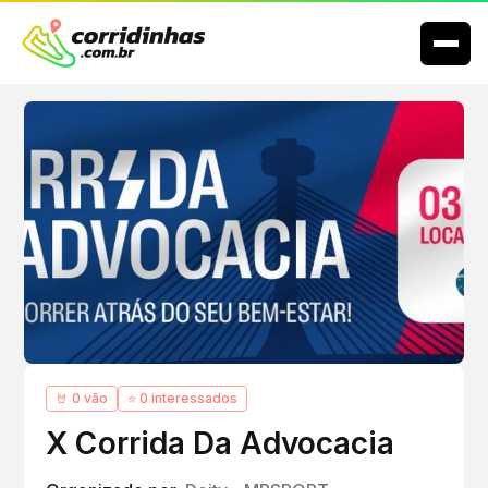
🤘 0 vão
⭐ 0 interessados
X Corrida Da Advocacia