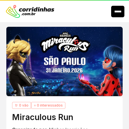
🤘 0 vão
⭐ 0 interessados
Miraculous Run